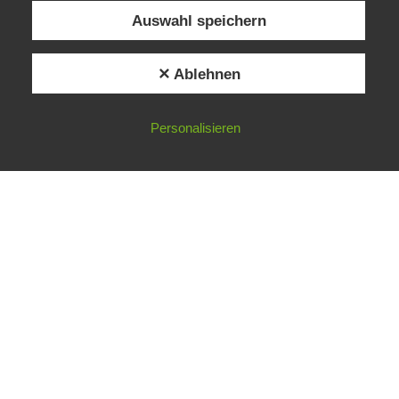
LLION TREES | TEXAS COAL MINE WILL SOON BE HOME TO A 1.2GW SOLAR
Auswahl speichern
© 2026
Gradwandler
– Alle Rechte vorbehalten
✕ Ablehnen
Präsentiert von
WP
– Entworfen mit dem
Customizr-Theme
Personalisieren