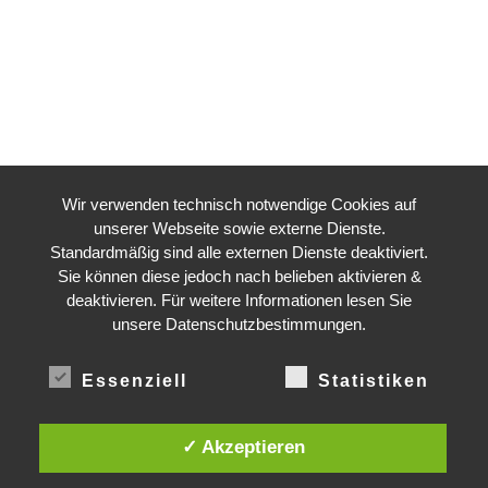
Wir verwenden technisch notwendige Cookies auf
unserer Webseite sowie externe Dienste.
Standardmäßig sind alle externen Dienste deaktiviert.
Sie können diese jedoch nach belieben aktivieren &
deaktivieren. Für weitere Informationen lesen Sie
unsere Datenschutzbestimmungen.
DEADLINE
TIME LEFT TO LIMIT GLOBAL WARMING TO 1.5°C
Essenziell
Statistiken
2
349
01
58
53
YRS
DAYS
:
:
LIFELINE
LAND PROTECTED BY INDIGENOUS PEOPLE
✓ Akzeptieren
43,500,000
km²