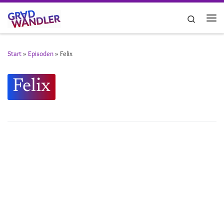
Zum Inhalt springen
Search
Me
Start
»
Episoden
»
Felix
Felix