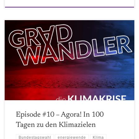
Der Thinktank Agora Energiewende hat ein Paper zu möglichen
(sehr konkreten!) Maßnahmen für die ersten 100 Tage der neuen
Bundesregierung und etwas darüber hinaus verfasst. Darin wird sich
die neue Regierung messen lassen müssen. Wir haben es einmal für
euch auseinander genommen und bewertet bzw hinterfragt. :)
Episode #10 – Agora! In 100
Tagen zu den Klimazielen
Bundestagswahl
energiewende
Klima