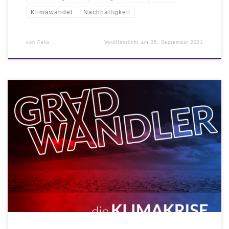
Klimawandel
Nachhaltigkeit
von
Felix
Veröffentlicht am
25. September 2021
Eine Analyse und Diskussion der Wahlprogramme von Linken und
Grünen mit Bezug auf die Ursachen der Klimakrise für die
Bundestagswahl 2021