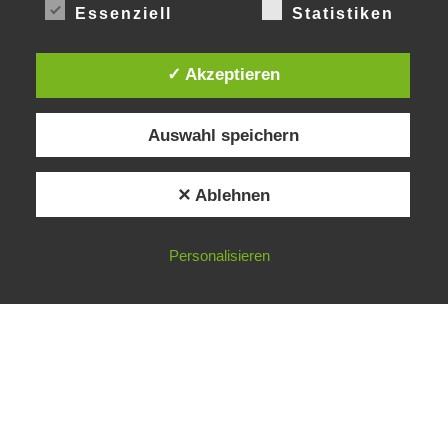
Essenziell
Statistiken
2
348
17
08
32
YRS
DAYS
:
:
LIFELINE
LAND PROTECTED BY INDIGENOUS PEOPLE
✓ Akzeptieren
43,500,000
km²
ON TREES | TEXAS COAL MINE WILL SOON BE HOME TO A 1.2GW SOLAR FA
Auswahl speichern
© 2026
Gradwandler
– Alle Rechte vorbehalten
✕ Ablehnen
Präsentiert von
WP
– Entworfen mit dem
Customizr-Theme
Personalisieren