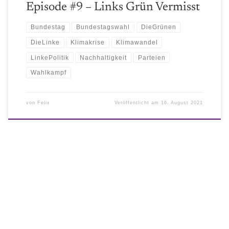
Episode #9 – Links Grün Vermisst
Bundestag
Bundestagswahl
DieGrünen
DieLinke
Klimakrise
Klimawandel
LinkePolitik
Nachhaltigkeit
Parteien
Wahlkampf
von
Felix
Veröffentlicht am
16. August 2021