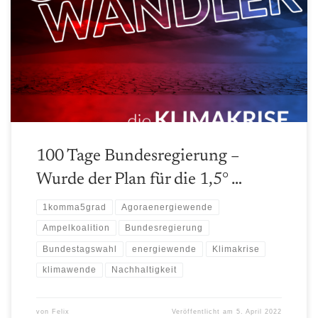
Vergleich der Vorschläge des Agora Energiewendepapers mit der
Realität der aktuellen / neuen Bundesregierung
100 Tage Bundesregierung –
Wurde der Plan für die 1,5° …
1komma5grad
Agoraenergiewende
Ampelkoalition
Bundesregierung
Bundestagswahl
energiewende
Klimakrise
klimawende
Nachhaltigkeit
von
Felix
Veröffentlicht am
5. April 2022