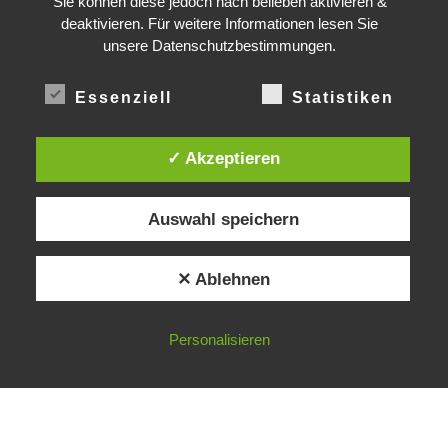
Sie können diese jedoch nach belieben aktivieren &
deaktivieren. Für weitere Informationen lesen Sie
unsere Datenschutzbestimmungen.
DEADLINE
TIME LEFT TO LIMIT GLOBAL WARMING TO 1.5°C
Essenziell
Statistiken
2
347
08
30
53
YRS
DAYS
:
:
LIFELINE
LAND PROTECTED BY INDIGENOUS PEOPLE
✓ Akzeptieren
43,500,000
km²
LION TREES | TEXAS COAL MINE WILL SOON BE HOME TO A 1.2GW SOLAR 
Auswahl speichern
© 2026
Gradwandler
– Alle Rechte vorbehalten
✕ Ablehnen
Präsentiert von
WP
– Entworfen mit dem
Customizr-Theme
Personalisieren