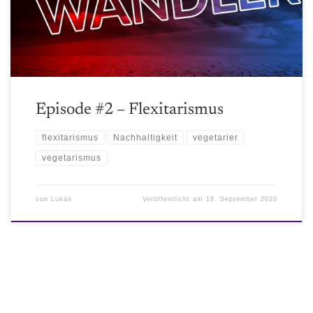
Ernährungsweise mit nur geringem Fleischanteil, näher bringen.
Dabei gehen wir auf Vorteile für unseren Ressourcenverbrauch, für
unsere Gesundheit und für unsere Gesellschaft ein.
Episode #2 – Flexitarismus
flexitarismus
Nachhaltigkeit
vegetarier
vegetarismus
von
Lukas
Veröffentlicht am
18. September 2020