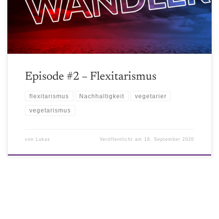
Ernährungsweise mit nur geringem Fleischanteil, näher bringen.
Dabei gehen wir auf Vorteile für unseren Ressourcenverbrauch, für
unsere Gesundheit und für unsere Gesellschaft ein.
Episode #2 – Flexitarismus
flexitarismus
Nachhaltigkeit
vegetarier
vegetarismus
von
Lukas
Veröffentlicht am
18. September 2020