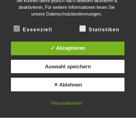
Sie können diese jedoch nach belieben aktivieren &
deaktivieren. Für weitere Informationen lesen Sie
unsere Datenschutzbestimmungen.
DEADLINE
TIME LEFT TO LIMIT GLOBAL WARMING TO 1.5°C
Essenziell
Statistiken
2
347
00
52
31
YRS
DAYS
:
:
LIFELINE
WORLD'S ENERGY FROM RENEWABLES
✓ Akzeptieren
15
658317067%
.
ILLION TREES | TEXAS COAL MINE WILL SOON BE HOME TO A 1.2GW SOLA
Auswahl speichern
© 2026
Gradwandler
– Alle Rechte vorbehalten
✕ Ablehnen
Präsentiert von
WP
– Entworfen mit dem
Customizr-Theme
Personalisieren