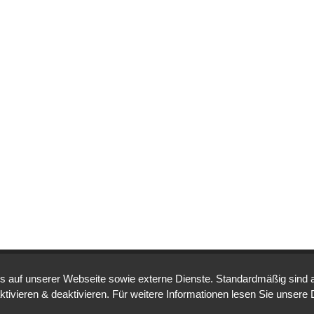
auf unserer Webseite sowie externe Dienste. Standardmäßig sind all
 TO 1.5°C
LIFELINE
LAND PROTECTED BY
ktivieren & deaktivieren. Für weitere Informationen lesen Sie unse