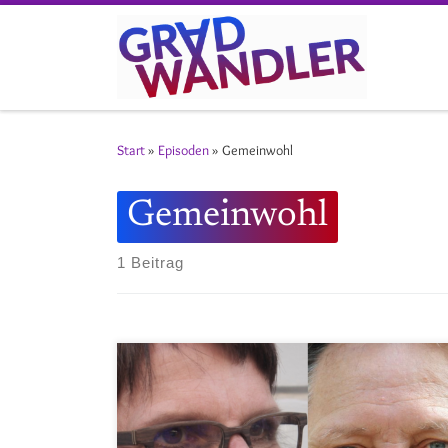
Zum Inhalt springen
Start
»
Episoden
»
Gemeinwohl
Gemeinwohl
1 Beitrag
Zum Thema der Gemeinwohlökonomie haben wir uns
(wieder einmal) Gäste eingeladen und das Konzept