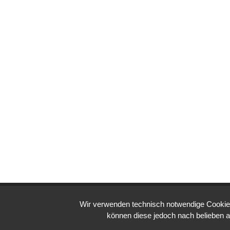
Wir verwenden technisch notwendige Cookies 
DEADLINE
TIME LEFT TO LIMIT GLOBAL WARMING
können diese jedoch nach belieben a