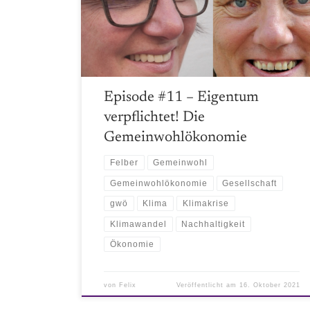
durchleutet und hinterfragt. Hört gerne mal rein und
empfehlt uns weiter, falls es euch gefällt!
Episode #11 – Eigentum
verpflichtet! Die
Gemeinwohlökonomie
Felber
Gemeinwohl
Gemeinwohlökonomie
Gesellschaft
gwö
Klima
Klimakrise
Klimawandel
Nachhaltigkeit
Ökonomie
von
Felix
Veröffentlicht am
16. Oktober 2021