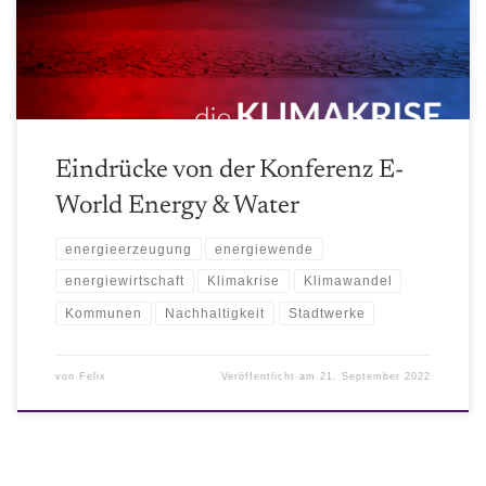
Energiebranche
Eindrücke von der Konferenz E-
World Energy & Water
energieerzeugung
energiewende
energiewirtschaft
Klimakrise
Klimawandel
Kommunen
Nachhaltigkeit
Stadtwerke
von
Felix
Veröffentlicht am
21. September 2022