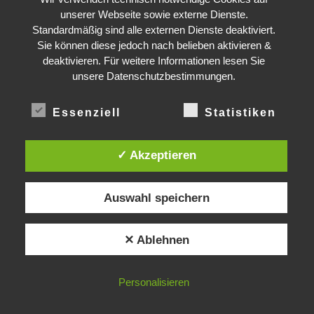
unserer Webseite sowie externe Dienste.
Standardmäßig sind alle externen Dienste deaktiviert.
Sie können diese jedoch nach belieben aktivieren &
deaktivieren. Für weitere Informationen lesen Sie
unsere Datenschutzbestimmungen.
DEADLINE
TIME LEFT TO LIMIT GLOBAL WARMING TO 1.5°C
Essenziell
Statistiken
2
346
09
21
10
YRS
DAYS
:
:
LIFELINE
LAND PROTECTED BY INDIGENOUS PEOPLE
✓ Akzeptieren
43,500,000
km²
LLION TREES | TEXAS COAL MINE WILL SOON BE HOME TO A 1.2GW SOLAR
Auswahl speichern
© 2026
Gradwandler
– Alle Rechte vorbehalten
✕ Ablehnen
Präsentiert von
WP
– Entworfen mit dem
Customizr-Theme
Personalisieren