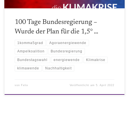
100 Tage Bundesregierung –
Wurde der Plan für die 1,5° …
1komma5grad
Agoraenergiewende
Ampelkoalition
Bundesregierung
Bundestagswahl
energiewende
Klimakrise
klimawende
Nachhaltigkeit
von
Felix
Veröffentlicht am
5. April 2022