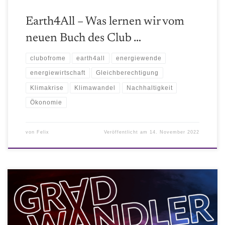
Earth4All – Was lernen wir vom
neuen Buch des Club …
clubofrome
earth4all
energiewende
energiewirtschaft
Gleichberechtigung
Klimakrise
Klimawandel
Nachhaltigkeit
Ökonomie
von
Felix
Veröffentlicht am
14. November 2022
Felix war auf der E-World Energy & Water und berichtet seine