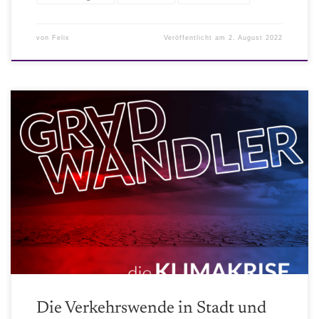
von
Felix
Veröffentlicht am
2. August 2022
What-the-Fakt Nils: Amazon 1984 Methoden Felix: C2C Paket der
EU Effizienz Stand E-Mobilität Benziner sind nicht mehr lange im
Verkauf in der EU Wasserstoff LKW sind schon zugelassen CO2 mit
Reisebus geringer als mit der Bahn (wegen Auslastung)!
Wasserstoff-Tankstellen (Dekompressions- gefahr -> wird heiß statt
kalt!) Entspanntere Innenstädte Superblocks in Barcelona Streit
[…]
Die Verkehrswende in Stadt und