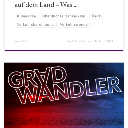
auf dem Land – Was …
Klimakrise
Öffentlicher Nahverkehr
ÖPNV
Verkehrsberuhigung
Verkehrswende
von
Felix
Veröffentlicht am
29. April 2022
Vergleich der Vorschläge des Agora Energiewendepapers mit der
Realität der aktuellen / neuen Bundesregierung