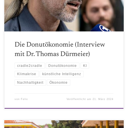
der künstlichen Intelligenz
Die Donutökonomie (Interview
mit Dr. Thomas Dürmeier)
cradle2cradle
Donutökonomie
KI
Klimakrise
künstliche Intelligenz
Nachhaltigkeit
Ökonomie
von
Felix
Veröffentlicht am
21. März 2024