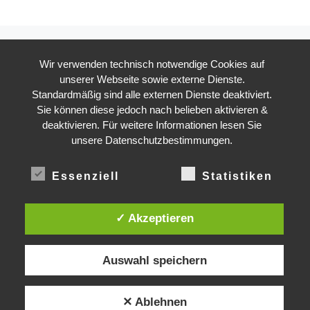
Beitragsnavigation
1
2
3
Wir verwenden technisch notwendige Cookies auf
unserer Webseite sowie externe Dienste.
Äl
Standardmäßig sind alle externen Dienste deaktiviert.
ÄLTERE BEITRÄGE
Sie können diese jedoch nach belieben aktivieren &
deaktivieren. Für weitere Informationen lesen Sie
unsere Datenschutzbestimmungen.
DEADLINE
TIME LEFT TO LIMIT GLOBAL WARMING TO 1.5°C
Essenziell
Statistiken
2
349
11
33
39
YRS
DAYS
:
:
LIFELINE
LAND PROTECTED BY INDIGENOUS PEOPLE
✓ Akzeptieren
43,500,000
km²
 | TEXAS COAL MINE WILL SOON BE HOME TO A 1.2GW SOLAR FARM | CHI
Auswahl speichern
© 2026
Gradwandler
– Alle Rechte vorbehalten
✕ Ablehnen