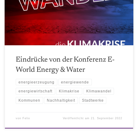
Eindrücke zur aktuellen Lage der Stadtwerke und der
Energiebranche
Eindrücke von der Konferenz E-
World Energy & Water
energieerzeugung
energiewende
energiewirtschaft
Klimakrise
Klimawandel
Kommunen
Nachhaltigkeit
Stadtwerke
von
Felix
Veröffentlicht am
21. September 2022