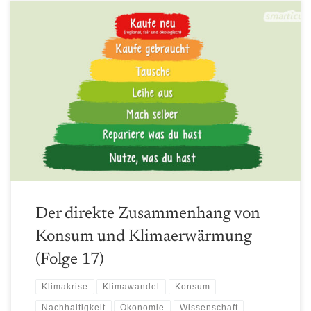
Wir haben das Paper "Scientists' warning on affluence" gelesen und
orientieren uns daran beim Bogen von Konsum zur
Klimaerwärmung. Durch Krankheitsausfälle ist diese Folge leider
etwas später als andere dran. Vielleicht hilft sie euch ja noch gut
durch den Sommer. :)
Der direkte Zusammenhang von
Konsum und Klimaerwärmung
(Folge 17)
Klimakrise
Klimawandel
Konsum
Nachhaltigkeit
Ökonomie
Wissenschaft