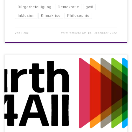
Bürgerbeteiligung
Demokratie
gwö
Inklusion
Klimakrise
Philosophie
von
Felix
Veröffentlicht am
15. Dezember 2022
Wie kann eine Welt für alle aussehen? Wo müssen wir umsteuern?
Was sind unsere größten Hebel?