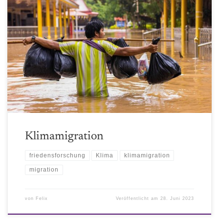
Als wir letzte Woche unsere aktuelle Folge aufgenommen haben,
wussten wir noch nicht, wie relevant das Thema diese Woche sein
würde. Hört gerne mal rein um etwas mehr auf die Hintergründe
einzugehen. What-the-Fakt: Quellenangaben: Politische
Reaktionen: Verwandte Episoden zu diesem Thema: Episode #4:
Interview: Nachhaltiges digitales NomadentumLobbyismus und
PolitikDer direkte […]
Klimamigration
friedensforschung
Klima
klimamigration
migration
von
Felix
Veröffentlicht am
28. Juni 2023